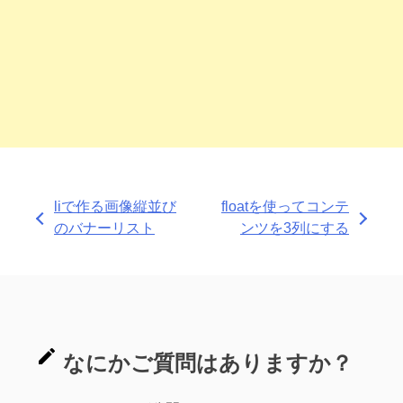
投
liで作る画像縦並び
floatを使ってコンテ
のバナーリスト
ンツを3列にする
稿
ナ
ビ
ゲ
ー