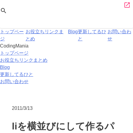
Skip
CodingMania
open_in_new
search
to
content
トップペー
お役立ちリンクま
Blog
更新してるひ
お問い合わ
ジ
とめ
と
せ
CodingMania
トップページ
お役立ちリンクまとめ
Blog
更新してるひと
お問い合わせ
2011/3/13
liを横並びにして作るパ