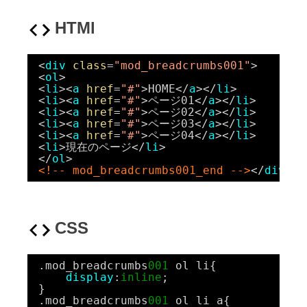
HTMl
<
div
class
=
"mod_breadcrumbs001"
>
<
ol
>
<
li
><
a
href
=
"#"
>HOME</
a
></
li
>
<
li
><
a
href
=
"#"
>ページ01</
a
></
li
>
<
li
><
a
href
=
"#"
>ページ02</
a
></
li
>
<
li
><
a
href
=
"#"
>ページ03</
a
></
li
>
<
li
><
a
href
=
"#"
>ページ04</
a
></
li
>
<
li
>現在のページ</
li
>
</
ol
>
<!-- mod_breadcrumbs001_end -->
</
div
>
CSS
.mod_breadcrumbs
001
ol li{
display
:
inline
;
}
.mod_breadcrumbs
001
ol li a{