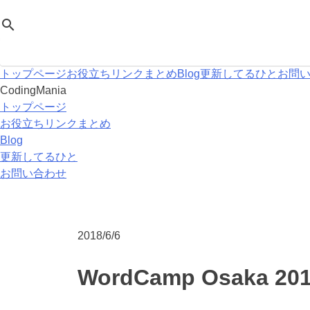
Skip
CodingMania
search
to
content
トップページ
お役立ちリンクまとめ
Blog
更新してるひと
お問
CodingMania
トップページ
お役立ちリンクまとめ
Blog
更新してるひと
お問い合わせ
2018/6/6
WordCamp Osak