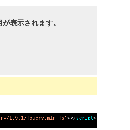
択項目が表示されます。
ery/1.9.1/jquery.min.js"
></
script
>