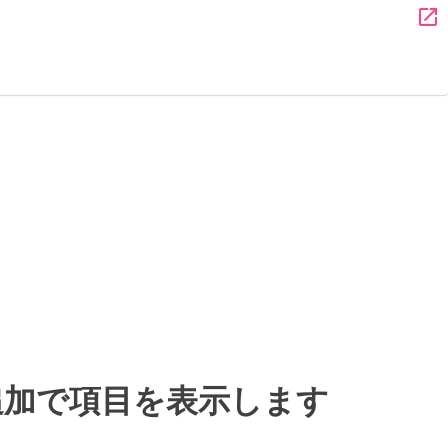
open_in_new
追加で項目を表示します