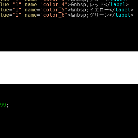
lue
=
"1"
name
=
"color_4"
>&nbsp;レッド</
label
>
lue
=
"1"
name
=
"color_5"
>&nbsp;イエロー</
label
>
lue
=
"1"
name
=
"color_6"
>&nbsp;グリーン</
label
>
99
;