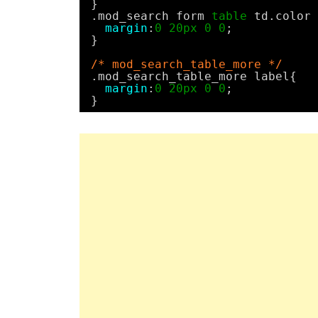
}
.mod_search form 
table
td.color 
margin
:
0
20px
0
0
;
}
/* mod_search_table_more */
.mod_search_table_more label{
margin
:
0
20px
0
0
;
}