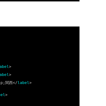
abel
>
abel
>
sp;関西</
label
>
bel
>