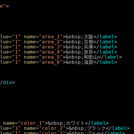
e"
>
lue
=
"1"
name
=
"area_1"
>&nbsp;大阪</
label
>
lue
=
"1"
name
=
"area_2"
>&nbsp;京都</
label
>
lue
=
"1"
name
=
"area_3"
>&nbsp;兵庫</
label
>
lue
=
"1"
name
=
"area_4"
>&nbsp;奈良</
label
>
lue
=
"1"
name
=
"area_5"
>&nbsp;和歌山</
label
>
lue
=
"1"
name
=
"area_6"
>&nbsp;滋賀</
label
>
/
div
>
name
=
"color_1"
>&nbsp;ホワイト</
label
>
lue
=
"1"
name
=
"color_2"
>&nbsp;ブラック</
label
>
lue
=
"1"
name
=
"color_3"
>&nbsp;ブルー</
label
>