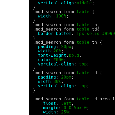
vertical-align
:
middle
;
}
.mod_search form 
table
{
width
: 
100%
;
}
.mod_search form 
table
th,
.mod_search form 
table
td{
border-bottom
: 
1px
solid
#9999
}
.mod_search form 
table
th {
padding
: 
20px
;
width
:
20%
;
font-weight
:
bold
;
color
:
#000
;
vertical-align
: 
top
;
}
.mod_search form 
table
td {
padding
: 
20px
;
width
:
80%
;
vertical-align
: 
top
;
}
.mod_search form 
table
td.area l
float
: 
left
;
margin
: 
0
0
5px
0
;
width
: 
25%
;