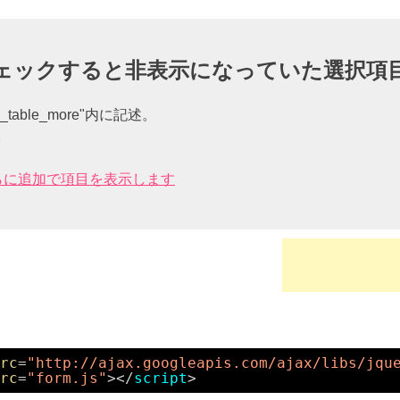
elect"をチェックすると非表示になっていた選
_table_more"内に記述。
加。
らに追加で項目を表示します
rc
=
"http://ajax.googleapis.com/ajax/libs/jqu
rc
=
"form.js"
></
script
>