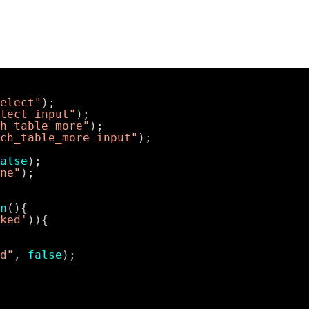
elect"
);
lect input"
);
h_table_more"
);
ch_table_more input"
);
alse
);
ne"
);
n
(){
ked'
)){
d"
, 
false
);