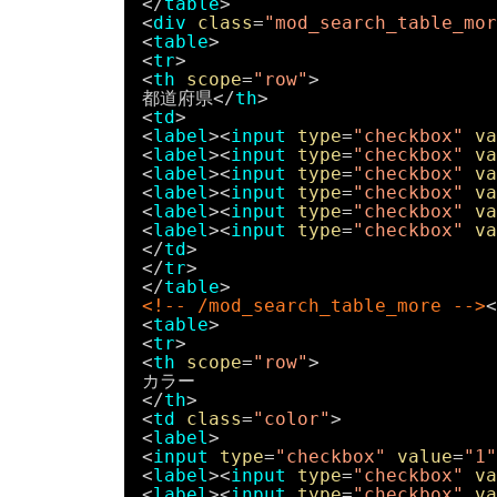
</
table
>
<
div
class
=
"mod_search_table_mor
<
table
>
<
tr
>
<
th
scope
=
"row"
>
都道府県</
th
>
<
td
>
<
label
><
input
type
=
"checkbox"
va
<
label
><
input
type
=
"checkbox"
va
<
label
><
input
type
=
"checkbox"
va
<
label
><
input
type
=
"checkbox"
va
<
label
><
input
type
=
"checkbox"
va
<
label
><
input
type
=
"checkbox"
va
</
td
>
</
tr
>
</
table
>
<!-- /mod_search_table_more -->
<
<
table
>
<
tr
>
<
th
scope
=
"row"
>
カラー
</
th
>
<
td
class
=
"color"
>
<
label
>
<
input
type
=
"checkbox"
value
=
"1"
<
label
><
input
type
=
"checkbox"
va
<
label
><
input
type
=
"checkbox"
va