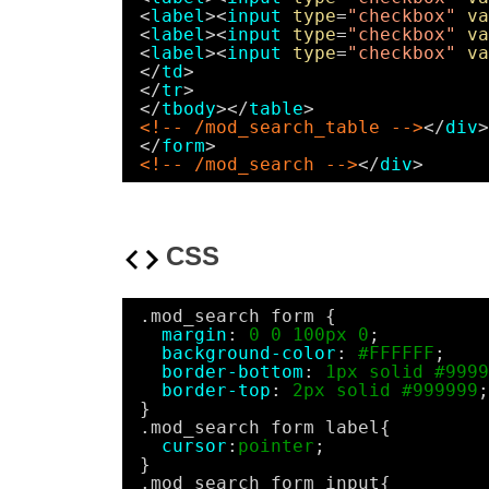
<
label
><
input
type
=
"checkbox"
va
<
label
><
input
type
=
"checkbox"
va
<
label
><
input
type
=
"checkbox"
va
</
td
>
</
tr
>
</
tbody
></
table
>
<!-- /mod_search_table -->
</
div
>
</
form
>
<!-- /mod_search -->
</
div
>
CSS
.mod_search form {
margin
: 
0
0
100px
0
;
background-color
: 
#FFFFFF
;
border-bottom
: 
1px
solid
#9999
border-top
: 
2px
solid
#999999
;
}
.mod_search form label{
cursor
:
pointer
;
}
.mod_search form input{