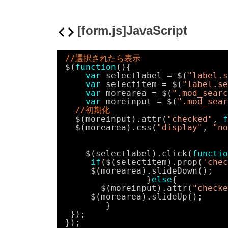
[form.js]JavaScript
//選択されたら表示
$(
function
(){
var
selectlabel = $(
"label.s
var
selectitem = $(
"label.se
var
morearea = $(
".mod_searc
var
moreinput = $(
".mod_sear
//初期化
$(moreinput).attr(
"checked"
, 
f
$(morearea).css(
"display"
, 
"no
$(selectlabel).click(
functio
if
($(selectitem).prop(
'chec
$(morearea).slideDown();
}
else
{
$(moreinput).attr(
"checke
$(morearea).slideUp();
}
});
});