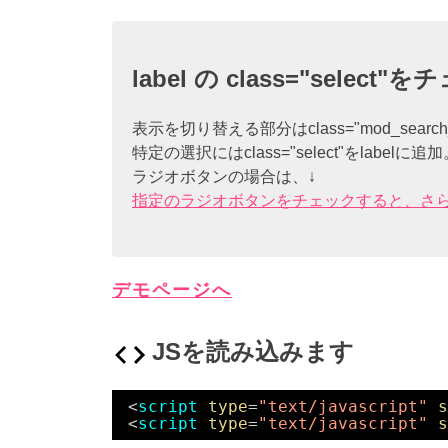
label の class="s
表示を切り替える部分はclass="mod_search
特定の選択にはclass="select"をlabelに追
ラジオボタンの場合は、↓
指定のラジオボタンをチェックすると、さ
デモページへ
JSを読み込みます
<
script
type
=
"text/javascript"
s
<
script
type
=
"text/javascript"
s