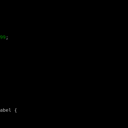
99
;
abel {