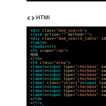
HTMl
<
div
class
=
"mod_search"
>
<
form
action
=
""
method
=
""
>
<
div
class
=
"mod_search_table"
id
<
table
>
<
tbody
><
tr
>
<
th
scope
=
"row"
>
地域
</
th
>
<
td
class
=
"area"
>
<
label
><
input
type
=
"checkbox"
va
<
label
><
input
type
=
"checkbox"
va
<
label
><
input
type
=
"checkbox"
va
<
label
><
input
type
=
"checkbox"
va
<
label
class
=
"select"
><
input
typ
<
label
><
input
type
=
"checkbox"
va
<
label
><
input
type
=
"checkbox"
va
<
label
><
input
type
=
"checkbox"
va
</
td
>
</
tr
>