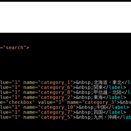
=
"search"
>
lue
=
"1"
name
=
"category_1"
>&nbsp;北海道・東北</
l
lue
=
"1"
name
=
"category_6"
>&nbsp;関東</
label
>
lue
=
"1"
name
=
"category_8"
>&nbsp;甲信越・北陸</
l
lue
=
"1"
name
=
"category_2"
>&nbsp;東海</
label
>
e
=
"checkbox"
value
=
"1"
name
=
"category_3"
>&nb
lue
=
"1"
name
=
"category_10"
>&nbsp;中国</
label
>
lue
=
"1"
name
=
"category_7"
>&nbsp;四国</
label
>
lue
=
"1"
name
=
"category_5"
>&nbsp;九州・沖縄</
la