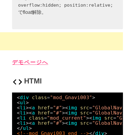
overflow:hidden; position:relative;
でfloat解除。
デモページへ
HTMl
<
div
class
=
"mod_Gnavi003"
>
<
ul
>
<
li
><
a
href
=
"#"
><
img
src
=
"GlobalNavi_00
<
li
><
a
href
=
"#"
><
img
src
=
"GlobalNavi_00
<
li
class
=
"mod_current"
><
img
src
=
"Globa
<
li
><
a
href
=
"#"
><
img
src
=
"GlobalNavi_00
</
ul
>
<!--mod_Gnavi003_end -->
</
div
>