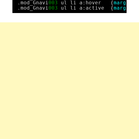
.mod_Gnavi
003
ul li a:hover   {
margin-t
.mod_Gnavi
003
ul li a:active  {
margin-t