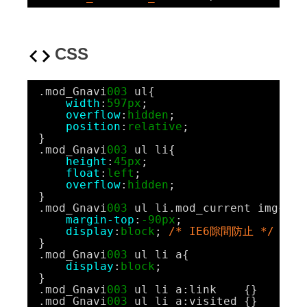
CSS
.mod_Gnavi
003
ul{
width
:
597px
;
overflow
:
hidden
;
position
:
relative
;
}
.mod_Gnavi
003
ul li{
height
:
45px
;
float
:
left
;
overflow
:
hidden
;
}
.mod_Gnavi
003
ul li.mod_current img{
margin-top
:
-90px
;
display
:
block
; 
/* IE6隙間防止 */
}
.mod_Gnavi
003
ul li a{
display
:
block
;
}
.mod_Gnavi
003
ul li a:link    {}
.mod_Gnavi
003
ul li a:visited {}