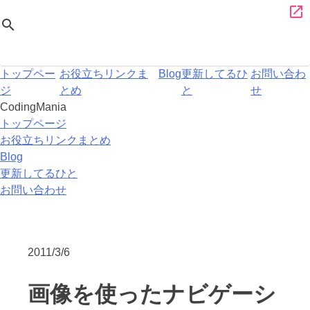
Skip
CodingMania
open_in_new
search
to
content
トップペー
お役立ちリンクま
Blog
更新してるひ
お問い合わ
ジ
とめ
と
せ
CodingMania
トップページ
お役立ちリンクまとめ
Blog
更新してるひと
お問い合わせ
2011/3/6
画像を使ったナビゲーシ