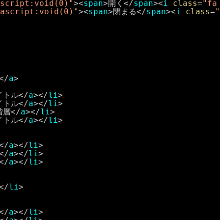
script:void(0)"
><
span
>開く</
span
><
i
class
=
"fa
ascript:void(0)"
><
span
>閉まる</
span
><
i
class
=
"
</
a
>
イトル</
a
></
li
>
イトル</
a
></
li
>
層</
a
></
li
>
イトル</
a
></
li
>
</
a
></
li
>
</
a
></
li
>
</
a
></
li
>
</
li
>
</
a
></
li
>