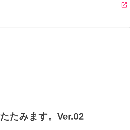
open_in_new
みます。Ver.02