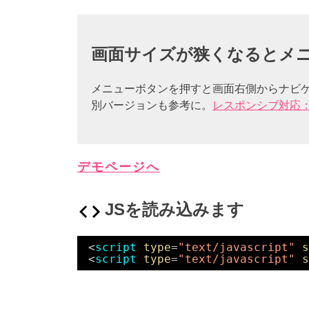
画面サイズが狭くなるとメ
メニューボタンを押すと画面右側からナビ
別バージョンも参考に。
レスポンシブ対応
デモページへ
JSを読み込みます
<
script
type
=
"text/javascript"
s
<
script
type
=
"text/javascript"
s