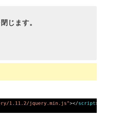
を閉じます。
ery/1.11.2/jquery.min.js"
></
script
>