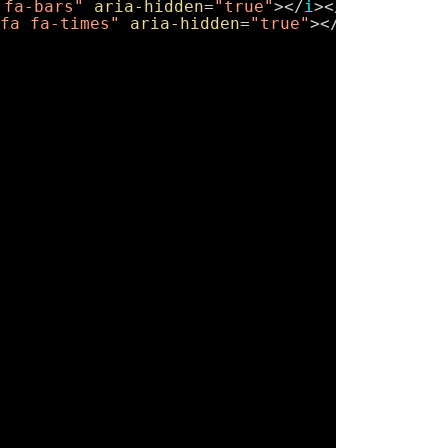
 fa-bars"
aria-hidden
=
"true"
></
i
></
a
></
li
>
fa fa-times"
aria-hidden
=
"true"
></
i
></
a
></
li