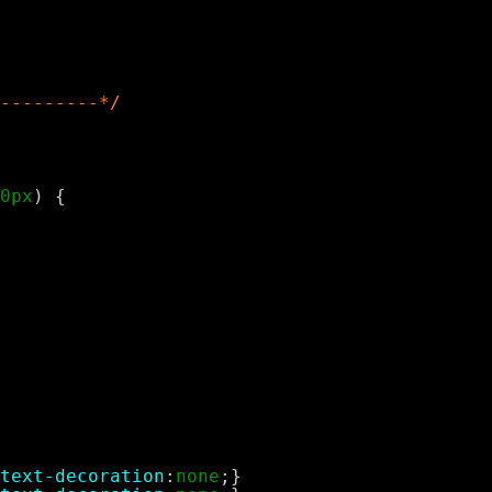
---------*/
0px
) {
text-decoration
:
none
;}