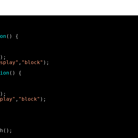
on
() {
);
splay"
,
"block"
);
ion
() {
);
play"
,
"block"
);
h();