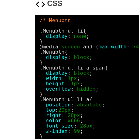
CSS
/* Menubtn 
--------------------------------
.Menubtn ul li{
display
: 
none
;
}
@media 
screen
and (
max-width
: 
74
.Menubtn{
display
: 
block
;
}
.Menubtn ul li a span{
display
: 
block
;
width
: 
1px
;
height
: 
1px
;
overflow
: 
hidden
;
}
.Menubtn ul li a{
position
: 
absolute
;
top
:
20px
;
right
: 
20px
;
color
: 
#666
;
font-size
: 
28px
;
z-index
: 
99
;
}