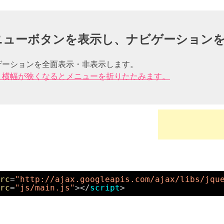
ニューボタンを表示し、ナビゲーション
ゲーションを全面表示・非表示します。
：横幅が狭くなるとメニューを折りたたみます。
rc
=
"http://ajax.googleapis.com/ajax/libs/jqu
rc
=
"js/main.js"
></
script
>