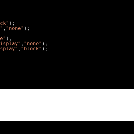
ck"
);
"
,
"none"
);
e"
);
isplay"
,
"none"
);
splay"
,
"block"
);