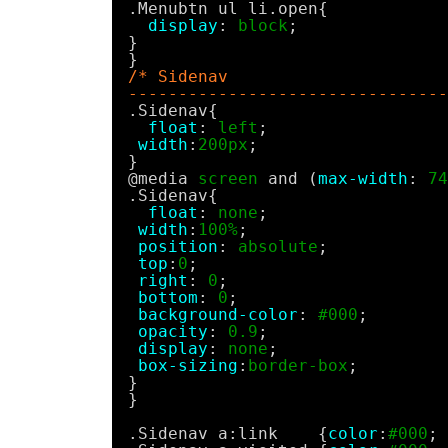
.Menubtn ul li.open{
display
: 
block
;
}
}
/* Sidenav
--------------------------------
.Sidenav{
float
: 
left
;
width
:
200px
;
}
@media 
screen
and (
max-width
: 
74
.Sidenav{
float
: 
none
;
width
:
100%
;
position
: 
absolute
;
top
:
0
;
right
: 
0
;
bottom
: 
0
;
background-color
: 
#000
;
opacity
: 
0.9
;
display
: 
none
;
box-sizing
:
border-box
;
}
}
.Sidenav a:link    {
color
:
#000
; 