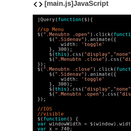
[main.js]JavaScript
jQuery(
function
($){
//sp Menu
$(
".Menubtn .open"
).click(
functi
$(
".Sidenav"
).animate({
width: 
'toggle'
}, 300);
$(
this
).css(
"display"
,
"none"
$(
".Menubtn .close"
).css(
"di
});
$(
".Menubtn .close"
).click(
funct
$(
".Sidenav"
).animate({
width: 
'toggle'
}, 300);
$(
this
).css(
"display"
,
"none"
$(
".Menubtn .open"
).css(
"dis
});
//IOS
//visible
$(
function
() {
var
windowWidth = $(window).widt
var
x = 740;