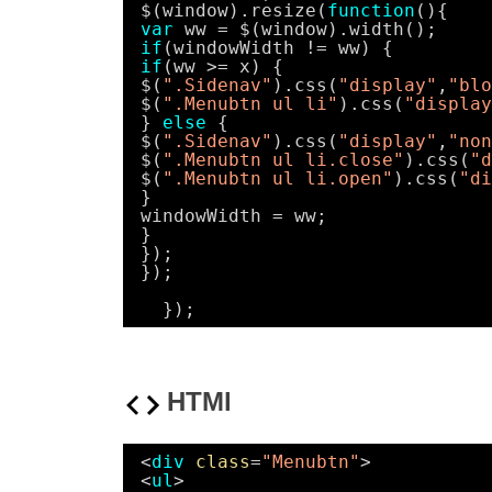
$(window).resize(
function
(){
var
ww = $(window).width();
if
(windowWidth != ww) {
if
(ww >= x) {
$(
".Sidenav"
).css(
"display"
,
"blo
$(
".Menubtn ul li"
).css(
"display
} 
else
{
$(
".Sidenav"
).css(
"display"
,
"non
$(
".Menubtn ul li.close"
).css(
"d
$(
".Menubtn ul li.open"
).css(
"di
}
windowWidth = ww;
}
});
});
});
HTMl
<
div
class
=
"Menubtn"
>
<
ul
>