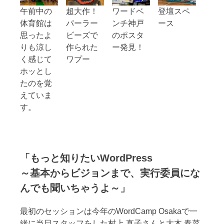
午前中の
超大作！
ワードベ
登壇スペ
体育館は
パーラー
ンチ神戸
ース
思ったよ
ビーズで
のポスタ
りも涼し
作られた
ー発見！
く感じて
ワプー
ホッとし
たのを覚
えていま
す。
「もっと知りたいWordPress
～基本からビジョンまで、実行委員にな
んでも聞いちゃうよ～」
最初のセッションは今年のWordCamp Osakaで一
緒に当日スタッフをした村上 直子さんと大木 春菜