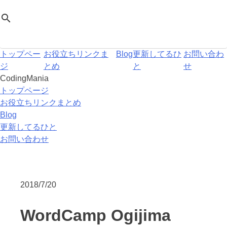
Skip
CodingMania
search
to
content
トップペー
お役立ちリンクま
Blog
更新してるひ
お問い合わ
ジ
とめ
と
せ
CodingMania
トップページ
お役立ちリンクまとめ
Blog
更新してるひと
お問い合わせ
2018/7/20
WordCamp Ogijima